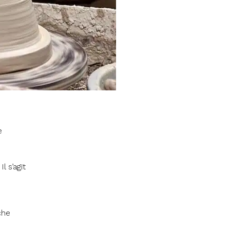
e
l s’agit
che