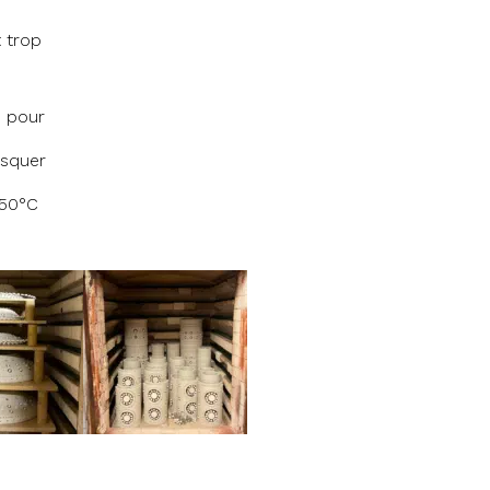
t trop
s pour
usquer
950°C