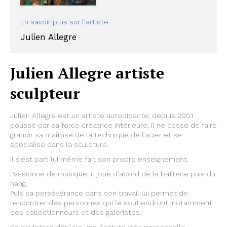
En savoir plus sur l'artiste
Julien Allegre
Julien Allegre artiste
sculpteur
Julien Allegre est un artiste autodidacte, depuis 2001
poussé par sa force créatrice intérieure, il ne cesse de faire
grandir sa maîtrise de la technique de l’acier et se
spécialise dans la sculpture.
Il s’est part lui même fait son propre enseignement.
Passionné de musique, il joue d’abord de la batterie puis du
hang.
Puis sa persévérance dans son travail lui permet de
rencontrer des personnes qui le soutiendront: notamment
des collectionneurs et des galeristes.