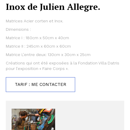
Inox de Julien Allegre.
Matrices Acier corten et Inox.
Dimensions :
Matrice I : 180cm x 50cm x 40cm
Matrice II : 245cm x 60cm x 60cm
Matrice L’entre deux: 130cm x 30cm x 25cm
Créations qui ont été exposées à la Fondation Villa Datris
pour l’exposition « Faire Corps ».
TARIF : ME CONTACTER