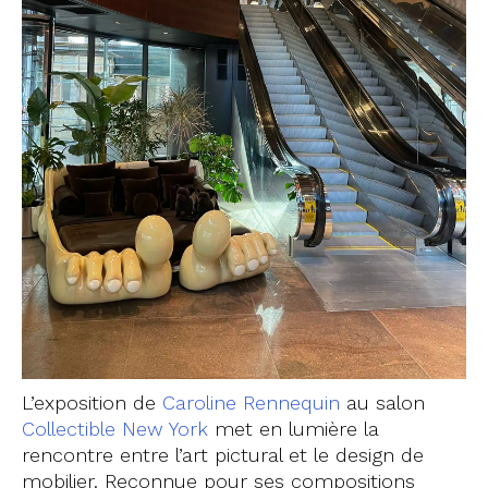
L’exposition de
Caroline Rennequin
au salon
Collectible New York
met en lumière la
rencontre entre l’art pictural et le design de
mobilier. Reconnue pour ses compositions