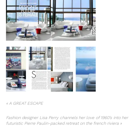
« A GREAT ESCAPE
Fashion designer Lisa Perry channels her love of 1960’s into her
futuristic Pierre Paulin-packed retreat on the french riviera »