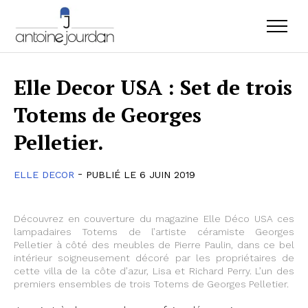
Elle Decor USA : Set de trois
Totems de Georges
Pelletier.
-
ELLE DECOR
PUBLIÉ LE 6 JUIN 2019
Découvrez en couverture du magazine Elle Déco USA ces
lampadaires Totems de l’artiste céramiste Georges
Pelletier à côté des meubles de Pierre Paulin, dans ce bel
intérieur soigneusement décoré par les propriétaires de
cette villa de la côte d’azur, Lisa et Richard Perry. L’un des
premiers ensembles de trois Totems de Georges Pelletier.