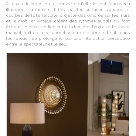
À la galerie Monokeros, l’œuvre de Pelletier est à nouveau
illuminée : la lumière, filtrée par les surfaces ajourées et
courbes de la terre cuite, projette des ombres sur les murs
et le mobilier vintage, créant des rythmes subtils qui font
écho à l’espace. Le lien entre la lumière, l’argile et le travail
manuel, fruit de la collaboration entre le père et le fils dans
leur atelier, se prolonge ici par une interaction perceptive
entre le spectateur et le lieu.