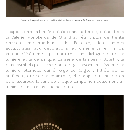
L’exposition « La lumière réside dans la terre », présentée à
la galerie Monokeros de Shanghai, réunit plus de trente
œuvres emblématiques de Pelletier, des lampes
sculpturales aux décorations et ornements en miroir,
autant d’éléments qui instaurent un dialogue entre la
lumière et la céramique. La série de lampes « Soleil », la
plus symbolique, avec son design rayonnant, évoque la
lumière éternelle qui émerge de l’argile ; filtrée par la
surface ajourée de la céramique, elle projette un halo doux
et chaleureux, faisant de chaque lampe non seulement un
luminaire, mais aussi une sculpture.