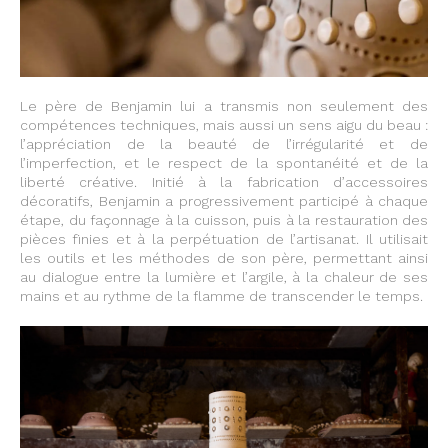
Le père de Benjamin lui a transmis non seulement des
compétences techniques, mais aussi un sens aigu du beau :
l’appréciation de la beauté de l’irrégularité et de
l’imperfection, et le respect de la spontanéité et de la
liberté créative. Initié à la fabrication d’accessoires
décoratifs, Benjamin a progressivement participé à chaque
étape, du façonnage à la cuisson, puis à la restauration des
pièces finies et à la perpétuation de l’artisanat. Il utilisait
les outils et les méthodes de son père, permettant ainsi
au dialogue entre la lumière et l’argile, à la chaleur de ses
mains et au rythme de la flamme de transcender le temps.