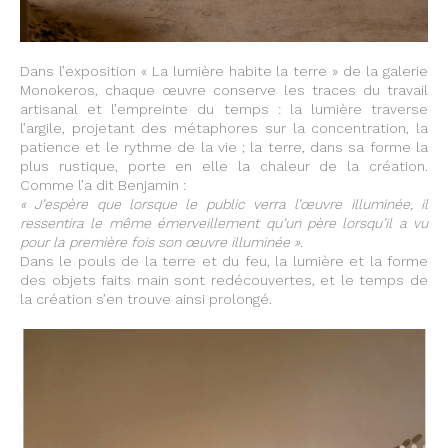
Dans l’exposition « La lumière habite la terre » de la galerie
Monokeros, chaque œuvre conserve les traces du travail
artisanal et l’empreinte du temps : la lumière traverse
l’argile, projetant des métaphores sur la concentration, la
patience et le rythme de la vie ; la terre, dans sa forme la
plus rustique, porte en elle la chaleur de la création.
Comme l’a dit Benjamin :
« J’espère que lorsque le public verra l’œuvre illuminée, il
ressentira le même émerveillement qu’un père lorsqu’il a vu
pour la première fois son œuvre illuminée ».
Dans le pouls de la terre et du feu, la lumière et la forme
des objets faits main sont redécouvertes, et le temps de
la création s’en trouve ainsi prolongé.