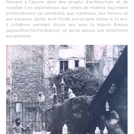
Perriand à l’œuvre dans des projets d’architecture et de
mobilier. Ces expériences aux côtés de maîtres façonnent
profondément sa sensibilité aux matériaux, aux formes et
aux espaces. Après avoir fondé son propre atelier à 23 ans,
il collabore pendant douze ans avec la Maison Bobois
(aujourd’hui Roche Bobois), ce qui lui assure une renommée
européenne.