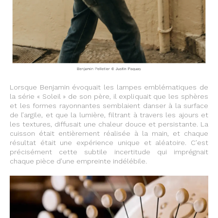
Lorsque Benjamin évoquait les lampes emblématiques de
la série « Soleil » de son père, il expliquait que les sphères
et les formes rayonnantes semblaient danser à la surface
de l’argile, et que la lumière, filtrant à travers les ajours et
les textures, diffusait une chaleur douce et persistante. La
cuisson était entièrement réalisée à la main, et chaque
résultat était une expérience unique et aléatoire. C’est
précisément cette subtile incertitude qui imprégnait
chaque pièce d’une empreinte indélébile.