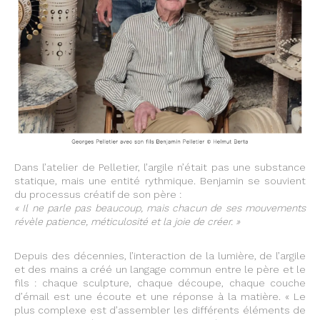
Dans l’atelier de Pelletier, l’argile n’était pas une substance
statique, mais une entité rythmique. Benjamin se souvient
du processus créatif de son père :
« Il ne parle pas beaucoup, mais chacun de ses mouvements
révèle patience, méticulosité et la joie de créer. »
Depuis des décennies, l’interaction de la lumière, de l’argile
et des mains a créé un langage commun entre le père et le
fils : chaque sculpture, chaque découpe, chaque couche
d’émail est une écoute et une réponse à la matière. « Le
plus complexe est d’assembler les différents éléments de