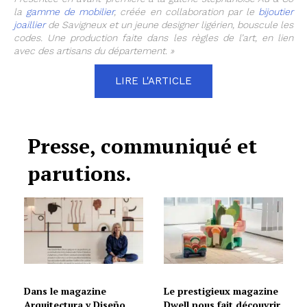
la
gamme de mobilier
, créée en collaboration par le
bijoutier
joaillier
de Savigneux et un jeune designer ligérien, bouscule les
codes. Une production faite dans les règles de l’art, en lien
avec des artisans du département. »
LIRE L'ARTICLE
Presse, communiqué et
parutions.
Dans le magazine
Le prestigieux magazine
Arquitectura y Diseño,
Dwell nous fait découvrir