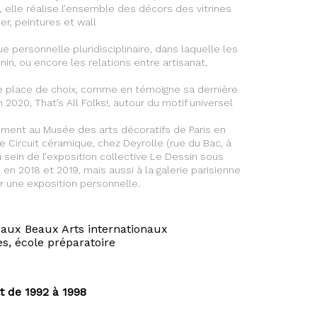
l, elle réalise l’ensemble des décors des vitrines
er, peintures et wall
e personnelle pluridisciplinaire, dans laquelle les
inin, ou encore les relations entre artisanat,
ne place de choix, comme en témoigne sa dernière
2020, That’s All Folks!, autour du motif universel
mment au Musée des arts décoratifs de Paris en
e Circuit céramique, chez Deyrolle (rue du Bac, à
au sein de l’exposition collective Le Dessin sous
en 2018 et 2019, mais aussi à la galerie parisienne
er une exposition personnelle.
 aux Beaux Arts internationaux
es, école préparatoire
nt de 1992 à 1998