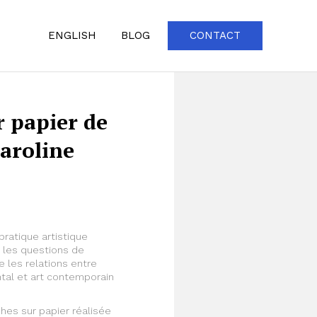
ENGLISH
BLOG
CONTACT
 papier de
Caroline
ratique artistique
e les questions de
re les relations entre
ental et art contemporain
hes sur papier réalisée