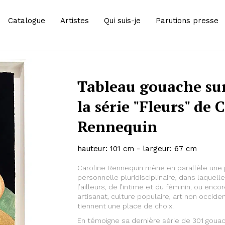
Catalogue
Artistes
Qui suis-je
Parutions presse
Tableau gouache sur
la série "Fleurs" de 
Rennequin
hauteur: 101 cm - largeur: 67 cm
Caroline Rennequin mène en parallèle une p
personnelle pluridisciplinaire, dans laquell
l’ailleurs, de l’intime et du féminin, ou enco
artisanat, culture populaire, art non occid
tiennent une place de choix.
En témoigne sa dernière série de 301 gouac