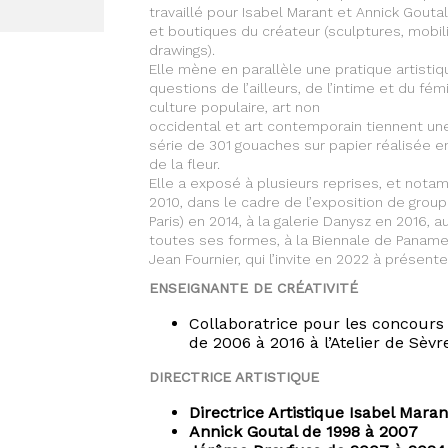
travaillé pour Isabel Marant et Annick Gouta
et boutiques du créateur (sculptures, mobili
drawings).
Elle mène en parallèle une pratique artistiqu
questions de l’ailleurs, de l’intime et du fém
culture populaire, art non
occidental et art contemporain tiennent u
série de 301 gouaches sur papier réalisée en 
de la fleur.
Elle a exposé à plusieurs reprises, et nota
2010, dans le cadre de l’exposition de group
Paris) en 2014, à la galerie Danysz en 2016, 
toutes ses formes, à la Biennale de Paname 
Jean Fournier, qui l’invite en 2022 à présent
ENSEIGNANTE DE CRÉATIVITÉ
Collaboratrice pour les concours
de 2006 à 2016 à l’Atelier de Sèvr
DIRECTRICE ARTISTIQUE
Directrice Artistique Isabel Mara
Annick Goutal de 1998 à 2007