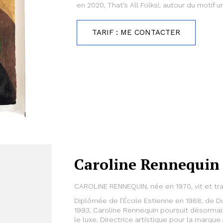
en 2020, That’s All Folks!, autour du motif un
TARIF : ME CONTACTER
Caroline Rennequin
CAROLINE RENNEQUIN, née en 1970, vit et trava
Diplômée de l’École Estienne en 1988, de Du
1993, Caroline Rennequin poursuit désormais
le luxe. Directrice artistique pour la marqu