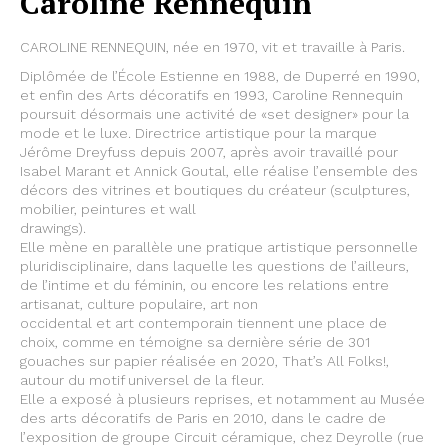
Caroline Rennequin
CAROLINE RENNEQUIN, née en 1970, vit et travaille à Paris.
Diplômée de l’École Estienne en 1988, de Duperré en 1990,
et enfin des Arts décoratifs en 1993, Caroline Rennequin
poursuit désormais une activité de «set designer» pour la
mode et le luxe. Directrice artistique pour la marque
Jérôme Dreyfuss depuis 2007, après avoir travaillé pour
Isabel Marant et Annick Goutal, elle réalise l’ensemble des
décors des vitrines et boutiques du créateur (sculptures,
mobilier, peintures et wall
drawings).
Elle mène en parallèle une pratique artistique personnelle
pluridisciplinaire, dans laquelle les questions de l’ailleurs,
de l’intime et du féminin, ou encore les relations entre
artisanat, culture populaire, art non
occidental et art contemporain tiennent une place de
choix, comme en témoigne sa dernière série de 301
gouaches sur papier réalisée en 2020, That’s All Folks!,
autour du motif universel de la fleur.
Elle a exposé à plusieurs reprises, et notamment au Musée
des arts décoratifs de Paris en 2010, dans le cadre de
l’exposition de groupe Circuit céramique, chez Deyrolle (rue