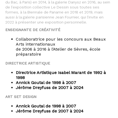
du Bac, à Paris) en 2014, à la galerie Danysz en 2016, au sein
de l’exposition collective Le Dessin sous toutes ses
formes, à la Biennale de Paname en 2018 et 2019, mais
aussi à la galerie parisienne Jean Fournier, qui l’invite en
2022 à présenter une exposition personnelle.
ENSEIGNANTE DE CRÉATIVITÉ
Collaboratrice pour les concours aux Beaux
Arts internationaux
de 2006 à 2016 à l’Atelier de Sèvres, école
préparatoire
DIRECTRICE ARTISTIQUE
Directrice Artistique Isabel Marant de 1992 à
1998
Annick Goutal de 1998 à 2007
Jérôme Dreyfuss de 2007 à 2024
ART SET DESIGN
Annick Goutal de 1998 à 2007
Jérôme Dreyfuss de 2007 à 2024