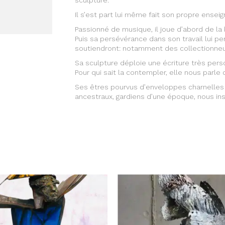
sculpture.
Il s’est part lui même fait son propre ensei
Passionné de musique, il joue d’abord de la 
Puis sa persévérance dans son travail lui p
soutiendront: notamment des collectionneur
Sa sculpture déploie une écriture très perso
Pour qui sait la contempler, elle nous parle 
Ses êtres pourvus d’enveloppes charnelle
ancestraux, gardiens d’une époque, nous insu