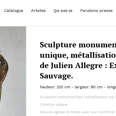
Catalogue
Artistes
Qui suis-je
Parutions presse
Sculpture monumen
unique, métallisatio
de Julien Allegre : 
Sauvage.
hauteur: 220 cm - largeur: 80 cm - long
Zoom
Sculpture monumentale, métallisation sur a
Création unique.
Oeuvre signée et livrée avec son certificat 