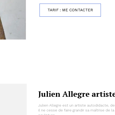
TARIF : ME CONTACTER
Julien Allegre artist
Julien Allegre est un artiste autodidacte, d
il ne cesse de faire grandir sa maîtrise de l