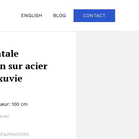
ENGLISH
BLOG
CONTACT
tale
n sur acier
Exuvie
ueur: 100 cm
Zoom
cier.
d’authenticité.