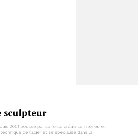
e sculpteur
epuis 2001 poussé par sa force créatrice intérieure,
a technique de l’acier et se spécialise dans la