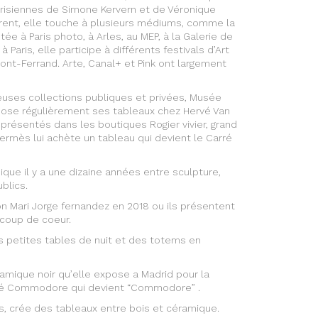
Parisiennes de Simone Kervern et de Véronique
érent, elle touche à plusieurs médiums, comme la
e à Paris photo, à Arles, au MEP, à la Galerie de
Paris, elle participe à différents festivals d’Art
t-Ferrand. Arte, Canal+ et Pink ont largement
uses collections publiques et privées, Musée
xpose régulièrement ses tableaux chez Hervé Van
présentés dans les boutiques Rogier vivier, grand
ermès lui achète un tableau qui devient le Carré
ue il y a une dizaine années entre sculpture,
blics.
on Mari Jorge fernandez en 2018 ou ils présentent
 coup de coeur.
s petites tables de nuit et des totems en
amique noir qu’elle expose a Madrid pour la
ïté Commodore qui devient “Commodore” .
s, crée des tableaux entre bois et céramique.