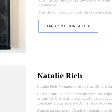
Elle introduit le bois qui devient un élém
céramique.
Bois de construction, bois de récupération,
TARIF : ME CONTACTER
Natalie Rich
Natalie Rich-Fernandez vit et travaille à Ibiza
L’art de Natalie Rich Fernandez est une exp
créativité. Cette artiste polyvalente a dével
touchant à plusieurs médiums pour exprime
Depuis sa sortie de L’École Nationale des B