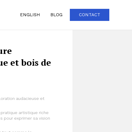
ENGLISH
BLOG
CONTACT
ure
 et bois de
ploration audacieuse et
pratique artistique riche
ums pour exprimer sa vision