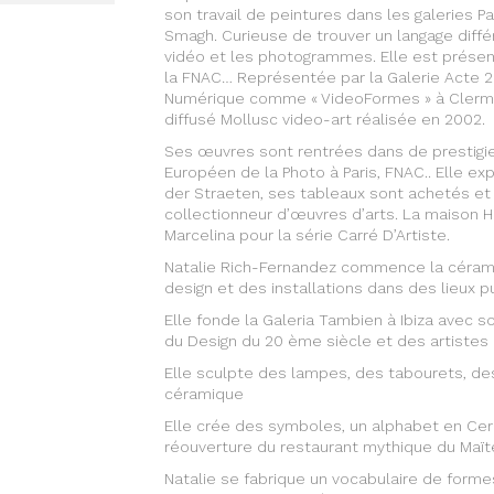
son travail de peintures dans les galeries 
Smagh. Curieuse de trouver un langage diff
vidéo et les photogrammes. Elle est présenté
la FNAC… Représentée par la Galerie Acte 2 à 
Numérique comme « VideoFormes » à Clermon
diffusé Mollusc video-art réalisée en 2002.
Ses œuvres sont rentrées dans de prestigie
Européen de la Photo à Paris, FNAC.. Elle e
der Straeten, ses tableaux sont achetés et 
collectionneur d’œuvres d’arts. La maison H
Marcelina pour la série Carré D’Artiste.
Natalie Rich-Fernandez commence la céramiq
design et des installations dans des lieux pu
Elle fonde la Galeria Tambien à Ibiza avec s
du Design du 20 ème siècle et des artistes
Elle sculpte des lampes, des tabourets, de
céramique
Elle crée des symboles, un alphabet en Cer
réouverture du restaurant mythique du Ma
Natalie se fabrique un vocabulaire de forme