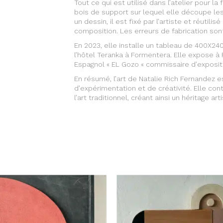
Tout ce qui est utilisé dans l’atelier pour la
bois de support sur lequel elle découpe le
un dessin, il est fixé par l’artiste et réutil
composition. Les erreurs de fabrication son
En 2023, elle installe un tableau de 400X24
l’hôtel Teranka à Formentera. Elle expose à 
Espagnol « EL Gozo « commissaire d’exposit
En résumé, l’art de Natalie Rich Fernandez e
d’expérimentation et de créativité. Elle con
l’art traditionnel, créant ainsi un héritage a