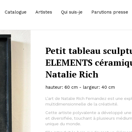
Catalogue
Artistes
Qui suis-je
Parutions presse
Petit tableau sculpt
ELEMENTS céramique
Natalie Rich
hauteur: 60 cm - largeur: 40 cm
L’art de Natalie Rich Fernandez est une ex
multidimensionnelle de la créativité.
Cette artiste polyvalente a développé une 
et diversifiée, touchant à plusieurs médi
unique du monde.