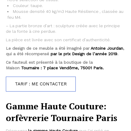
Couleur: taupe.
Mousse densité 40 kg/m3 Haute Résilience , classée au
feu M4.
– La partie bronze d’art : sculpture créée avec le principe
de la fonte à cire perdue.
La pièce est livrée avec son certificat d’authenticité.
Le design de ce meuble a été imaginé par
Antoine Jourdan
,
qui a été récompensé
par le prix Design de l’année 2019
.
Ce fauteuil est présenté à la boutique de la
Maison
Tournaire : 7 place Vendôme, 75001 Paris.
TARIF : ME CONTACTER
Gamme Haute Couture:
orfèvrerie Tournaire Paris
Découvrez
la gamme Haute Couture
que j’ai créé en