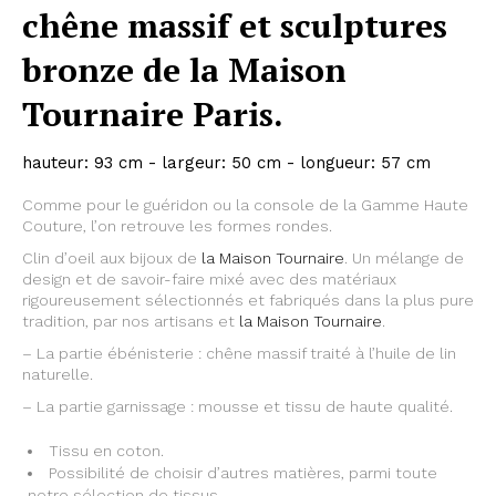
chêne massif et sculptures
bronze de la Maison
Tournaire Paris.
hauteur: 93 cm - largeur: 50 cm - longueur: 57 cm
Comme pour le guéridon ou la console de la Gamme Haute
Couture, l’on retrouve les formes rondes.
Clin d’oeil aux bijoux de
la Maison Tournaire
. Un mélange de
design et de savoir-faire mixé avec des matériaux
rigoureusement sélectionnés et fabriqués dans la plus pure
tradition, par nos artisans et
la Maison Tournaire
.
– La partie ébénisterie : chêne massif traité à l’huile de lin
naturelle.
– La partie garnissage : mousse et tissu de haute qualité.
Tissu en coton.
Possibilité de choisir d’autres matières, parmi toute
notre sélection de tissus.